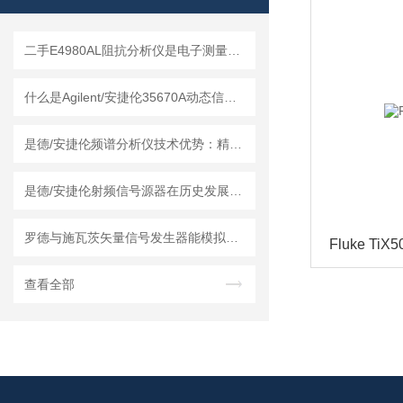
二手E4980AL阻抗分析仪是电子测量领域中的基础工具
什么是Agilent/安捷伦35670A动态信号分析仪？
是德/安捷伦频谱分析仪技术优势：精度与效率的平衡
是德/安捷伦射频信号源器在历史发展中积累了技术经验
罗德与施瓦茨矢量信号发生器能模拟各种复杂的电磁环境
Fluke Ti
查看全部