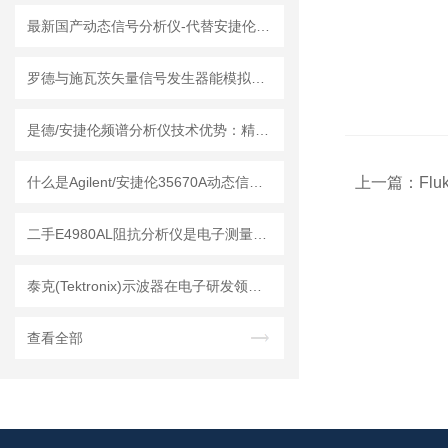
最新国产动态信号分析仪-代替安捷伦35670A
罗德与施瓦茨矢量信号发生器能模拟各种复杂的电磁环境
是德/安捷伦频谱分析仪技术优势：精度与效率的平衡
什么是Agilent/安捷伦35670A动态信号分析仪？
上一篇：
Flu
二手E4980AL阻抗分析仪是电子测量领域中的基础工具
泰克(Tektronix)示波器在电子研发领域中的应用
查看全部