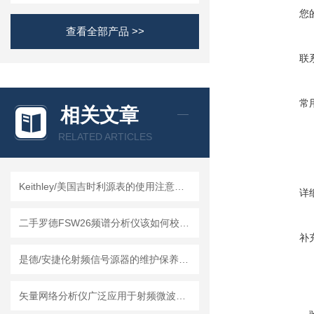
您
查看全部产品 >>
联
常
相关文章
RELATED ARTICLES
Keithley/美国吉时利源表的使用注意事项
详
二手罗德FSW26频谱分析仪该如何校准？
补
是德/安捷伦射频信号源器的维护保养方法
矢量网络分析仪广泛应用于射频微波领域的测量和分析