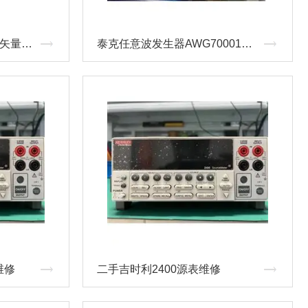
Agilent安捷伦E4438C ES矢量信号发生器维修
泰克任意波发生器AWG70001A维修
维修
二手吉时利2400源表维修