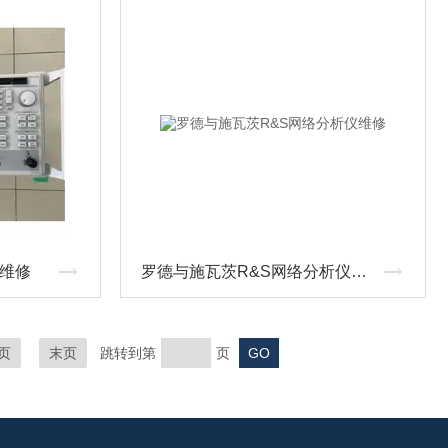
仪维修
罗德与施瓦茨R&S网络分析仪维修
页
末页
跳转到第
页