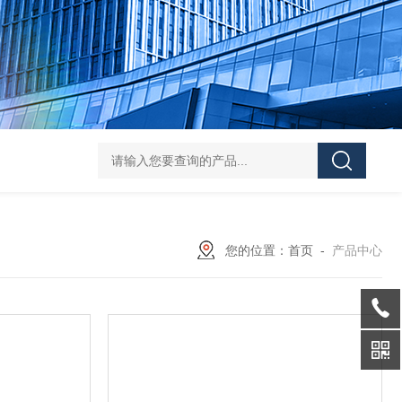
PESD-30T1静电放电发生器
PESD-20T1静电放电发生器
多通
您的位置：
首页
-
产品中心