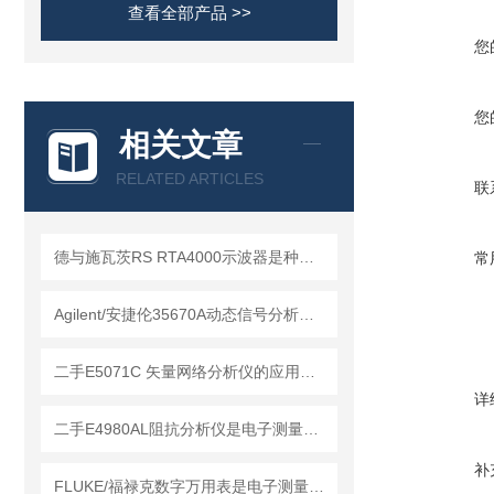
查看全部产品 >>
您
您
相关文章
RELATED ARTICLES
联
德与施瓦茨RS RTA4000示波器是种精密的电子测量仪器
常
Agilent/安捷伦35670A动态信号分析仪的维护保养方法
二手E5071C 矢量网络分析仪的应用领域
详
二手E4980AL阻抗分析仪是电子测量领域中的基础工具
补
FLUKE/福禄克数字万用表是电子测量领域的工具