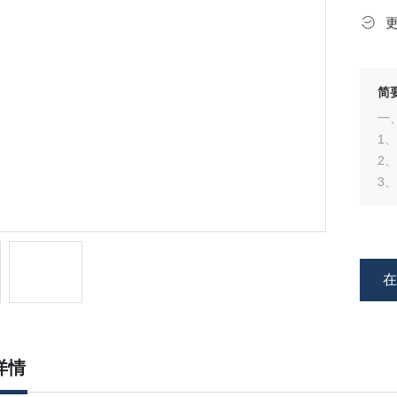
简
一
1
2
3
4
5
6
详情