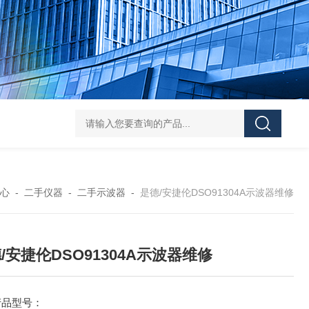
PESD-30T1静电放电发生器
PESD-20T1静电放电发生器
多通
心
-
二手仪器
-
二手示波器
-
是德/安捷伦DSO91304A示波器维修
/安捷伦DSO91304A示波器维修
产品型号：