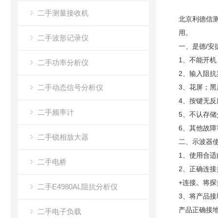
二手测量接收机
北京利德信
用。
二手波形记录仪
一、是德/安
1、不能开机
二手功率分析仪
2、输入阻
二手动态信号分析仪
3、花屏；黑
4、按键无
二手频率计
5、不认存
6、其他故障
二手锁相放大器
二、示波器
1、使用合适
二手电桥
2、正确连
+连接。将
二手E4980AL阻抗分析仪
3、将产品
产品正确接
二手电子负载