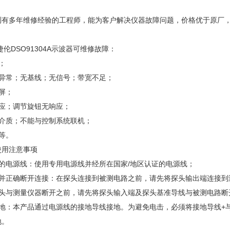
测有多年维修经验的工程师，能为客户解决仪器故障问题，价格优于原厂
捷伦DSO91304A示波器可维修故障：
；
抗异常；无基线；无信号；带宽不足；
屏；
反应；调节旋钮无响应；
储介质；不能与控制系统联机；
等。
使用注意事项
的电源线：使用专用电源线并经所在国家/地区认证的电源线；
接并正确断开连接：在探头连接到被测电路之前，请先将探头输出端连接到
探头与测量仪器断开之前，请先将探头输入端及探头基准导线与被测电路断
接地：本产品通过电源线的接地导线接地。为避免电击，必须将接地导线+
地。