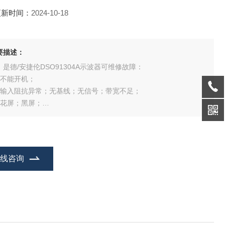
更新时间：
2024-10-18
要描述：
、是德/安捷伦DSO91304A示波器可维修故障：
、不能开机；
、输入阻抗异常；无基线；无信号；带宽不足；
、花屏；黑屏；
、按键无反应；调节旋钮无响应；
、不认存储介质；不能与控制系统联机；
、其他故障等。
在线咨询