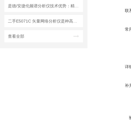
是德/安捷伦频谱分析仪技术优势：精度与效率的平衡
联
二手E5071C 矢量网络分析仪是种高精度的电子测量仪器
常
查看全部
详
补