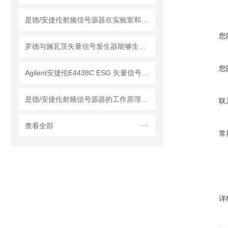
是德/安捷伦射频信号源器在实验室和生产线上都有应用案例
您
罗德与施瓦茨矢量信号发生器能够生成高精度调制信号
您
Agilent安捷伦E4438C ESG 矢量信号发生器的工作原理
是德/安捷伦射频信号源器的工作原理介绍
联
查看全部
常
详