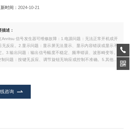
更新时间：
2024-10-21
要描述：
立Anritsu 信号发生器可维修故障：1.电源问题：无法正常开机或开
后无反应。2.显示问题：显示屏无法显示、显示内容错误或显示不
定。3.输出问题：输出信号幅度不稳定、频率错误、波形畸变等。
.控制问题：按键无反应、调节旋钮无响应或控制不准确。5.其他常
故障：存储介质不认、无法与控制系统联机、散热问题等。
在线咨询