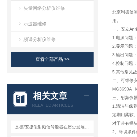
矢量网络分析仪维修
北京利德信
用。
示波器维修
一、安立Anr
1.电源问题
频谱分析仪维修
2.显示问题
3.输出问题
查看全部产品 >>
4.控制问题
5.其他常见
二、可维修
安
MG3690A M
相关文章
三、射频仪
RELATED ARTICLES
1.清洁与保
定期用柔软
对于带有探
是德/安捷伦射频信号源器在历史发展中积累了技术经验
2、环境条件