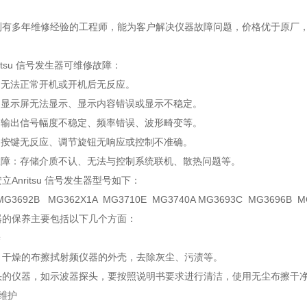
测有多年维修经验的工程师，能为客户解决仪器故障问题，价格优于原厂
itsu 信号发生器可维修故障：
：无法正常开机或开机后无反应。
：显示屏无法显示、显示内容错误或显示不稳定。
：输出信号幅度不稳定、频率错误、波形畸变等。
：按键无反应、调节旋钮无响应或控制不准确。
故障：存储介质不认、无法与控制系统联机、散热问题等。
立Anritsu 信号发生器型号如下：
G3692B MG362X1A MG3710E MG3740A MG3693C MG3696B MG
器的保养主要包括以下几个方面：
养
、干燥的布擦拭射频仪器的外壳，去除灰尘、污渍等。
头的仪器，如示波器探头，要按照说明书要求进行清洁，使用无尘布擦干
维护