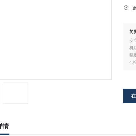
简
安
机
稳
4
见
详情