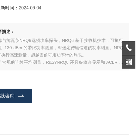
更新时间：
2024-09-04
要描述：
德与施瓦茨NRQ6选频功率探头，NRQ6 基于接收机技术，可执行
至 -130 dBm 的带限功率测量，即选定传输信道的功率测量。NRQ
 可执行高速测量，超越当前可用功率计的局限。
了常规的连续平均测量，R&S?NRQ6 还具备轨迹显示和 ACLR 测
功能（一种常见的移动通信应用）。借助NRQ6-K1 I/Q 数据接口选
，可以将功率探头的 I/Q 数据下载至 PC 以进行进一步分析。
在线咨询