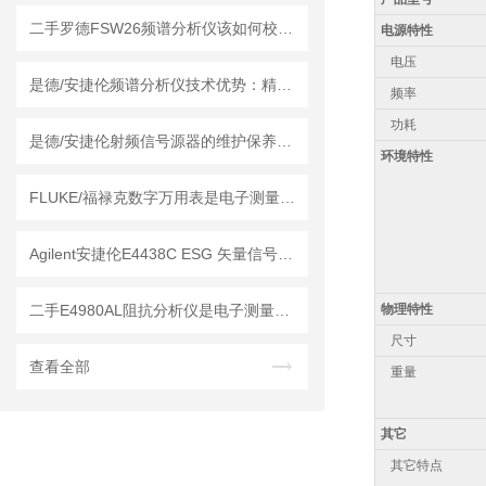
二手罗德FSW26频谱分析仪该如何校准？
电源特性
电压
是德/安捷伦频谱分析仪技术优势：精度与效率的平衡
频率
功耗
是德/安捷伦射频信号源器的维护保养方法
环境特性
FLUKE/福禄克数字万用表是电子测量领域的工具
Agilent安捷伦E4438C ESG 矢量信号发生器的维护保养方法
二手E4980AL阻抗分析仪是电子测量领域中的基础工具
物理特性
尺寸
查看全部
重量
其它
其它特点