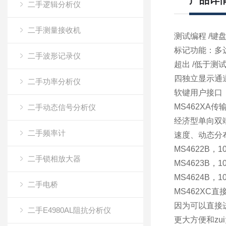
产品详
二手逻辑分析仪
二手测量接收机
测试编程 /键
标记功能：多达
二手波形记录仪
超出 /低于
四独立显示通
二手功率分析仪
软键用户接口
MS462XA传
二手动态信号分析仪
经济型单向双
二手频率计
速度、动态分
MS4622B，
二手锁相放大器
MS4623B，
MS4624B，
二手电桥
MS462XC
因为可以直接
二手E4980AL阻抗分析仪
更大方便和zu