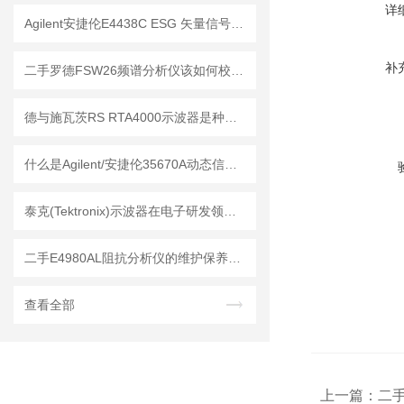
详
Agilent安捷伦E4438C ESG 矢量信号发生器的维护保养方法
补
二手罗德FSW26频谱分析仪该如何校准？
德与施瓦茨RS RTA4000示波器是种精密的电子测量仪器
什么是Agilent/安捷伦35670A动态信号分析仪？
泰克(Tektronix)示波器在电子研发领域中的应用
二手E4980AL阻抗分析仪的维护保养方法
查看全部
上一篇：
二手