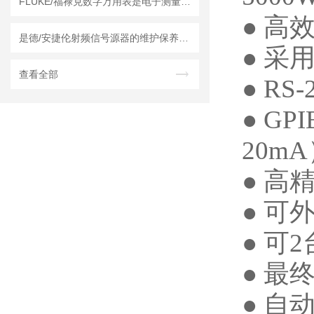
FLUKE/福禄克数字万用表是电子测量领域的工具
●
高
是德/安捷伦射频信号源器的维护保养方法
●
采
查看全部
● RS-
● GPI
20mA
●
高
●
可
●
可
2
●
最
●
自