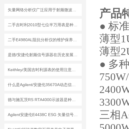
产品
矢量网络分析仪广泛应用于射频微波领域的测量和分析
●
标
二手吉时利2010型七位半万用表是种高精度的电子测试仪器
薄型
1
二手E4980AL阻抗分析仪的维护保养方法
薄型
2
是德/安捷伦射频信号源器在历史发展中积累了技术经验
●
多
Keithley/美国吉时利源表的使用注意事项
750W
什么是Agilent/安捷伦35670A动态信号分析仪？
2400
3300
德与施瓦茨RS RTA4000示波器是种精密的电子测量仪器
三相
A
Agilent安捷伦E4438C ESG 矢量信号发生器的维护保养方法
5000