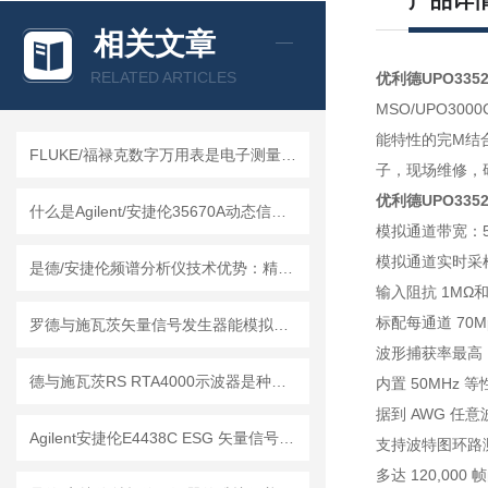
产品详
相关文章
RELATED ARTICLES
优利德UPO33
MSO/UPO3
能特性的完M结
FLUKE/福禄克数字万用表是电子测量领域的工具
子，现场维修，
优利德UPO33
什么是Agilent/安捷伦35670A动态信号分析仪？
模拟通道带宽：500
模拟通道实时采样率 
是德/安捷伦频谱分析仪技术优势：精度与效率的平衡
输入阻抗 1MΩ和 
标配每通道 70M
罗德与施瓦茨矢量信号发生器能模拟各种复杂的电磁环境
波形捕获率最高 1,0
德与施瓦茨RS RTA4000示波器是种精密的电子测量仪器
内置 50MHz
据到 AWG 任意
Agilent安捷伦E4438C ESG 矢量信号发生器的维护保养方法
支持波特图环路
多达 120,0