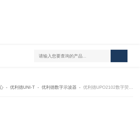
PESD-30T1静电放电发生器
PESD-20T1静电放电发生器
多通
心
-
优利德UNI-T
-
优利德数字示波器
-
优利德UPO2102数字荧光示波器