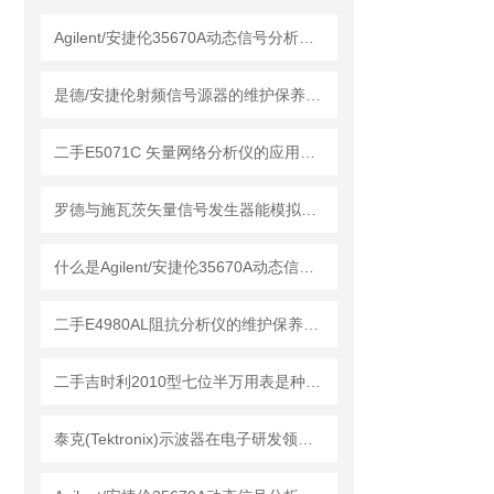
Agilent/安捷伦35670A动态信号分析仪的维护保养方法
是德/安捷伦射频信号源器的维护保养方法
二手E5071C 矢量网络分析仪的应用领域
罗德与施瓦茨矢量信号发生器能模拟各种复杂的电磁环境
什么是Agilent/安捷伦35670A动态信号分析仪？
二手E4980AL阻抗分析仪的维护保养方法
二手吉时利2010型七位半万用表是种高精度的电子测试仪器
泰克(Tektronix)示波器在电子研发领域中的应用