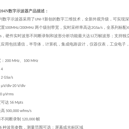
204N数字示波器
产品描述：
列数字示波器采用了
新创的数字三维技术，全新外观升级，可实现深
UNI-T
配置
两个级别带宽，实时采样率高达
，全系列标配
100MHz/200MHz
2GSa/s
4
，硬件实时波形不间断录制和波形分析功能最大达
万帧波形；支持独
s
12
泛应用包括通信，半导体，计算机，集成电路设计，仪器仪表，工业电子
宽：
、
200 MHz
100 MHz
：
4
：
2 GSa/s
 μV/div-20 V/div
00 μVrms
度可达
56 Mpts
最高
500,000 wfms/s
形不间断录制
帧
120,000
种波形参数，测量范围可选：屏幕或光标区域
6