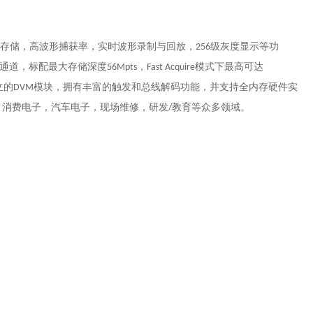
存储，高波形捕获率，实时波形录制与回放，
级灰度显示等功
256
通道，标配最大存储深度
，
模式下最高可达
56Mpts
Fast Acquire
立的
模块，拥有丰富的触发和总线解码功能，并支持全内存硬件实
DVM
，消费电子，汽车电子，现场维修，研发
教育等众多领域。
/