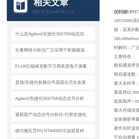
相关文章
RELATED ARTICLES
优利德UPO7
系
UPO7000N
能；该系列
什么是Agilent/安捷伦35670A动态信号分析仪？
500,000wfms/
时解码；广
矢量网络分析仪广泛应用于射频微波领域的测量和分析
主要特色
：
模拟通道带
FLUKE/福禄克数字万用表是电子测量领域的工具
模拟通道数
是德/安捷伦射频信号源器在历史发展中积累了技术经验
最大采样率
垂直档位
:500
Agilent/安捷伦35670A动态信号分析仪的维护保养方法
低底噪声
:<1
最大存储深
最新国产动态信号分析仪-代替安捷伦35670A
波形捕获率
硬件实时波
德与施瓦茨RS RTA4000示波器是种精密的电子测量仪器
可自动测量
3