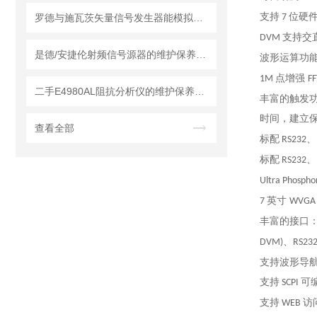
支持
位硬
罗德与施瓦茨矢量信号发生器能模拟各种复杂的电磁环境
7
支持交
DVM
是德/安捷伦射频信号源器的维护保养方法
波形运算功
点增强
1M
F
二手E4980AL阻抗分析仪的维护保养方法
丰富的触发
时间，建立
查看全部
标配
、
RS232
标配
、
RS232
Ultra Phospho
英寸
7
WVGA
丰富的接口
、
DVM)
RS23
支持波形导
支持
可
SCPI
支持
访
WEB