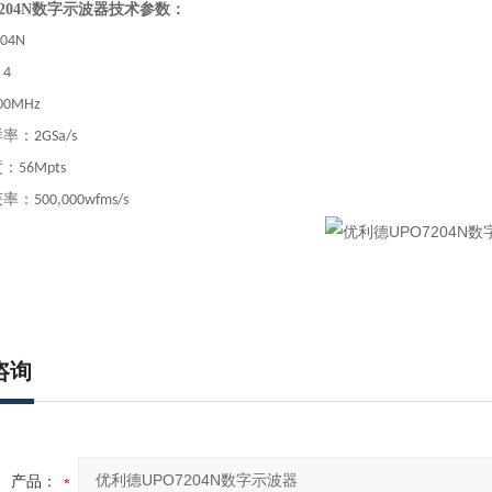
204N数字示波器
技术参数：
04N
：
4
00MHz
样率
：
2GSa/s
度
：
56Mpts
获率
：
500,000wfms/s
咨询
产品：