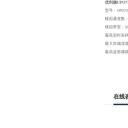
优利德UPO7
型号
：
UPO72
模拟通道数
模拟带宽
：
2
最高实时采
最大存储深
最高波形捕
在线