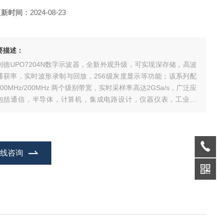
更新时间：
2024-08-23
要描述：
利德UPO7204N数字示波器，全新外观升级，可实现深存储，高波
捕获率，实时波形录制与回放，256级灰度显示等功能；该系列配
00MHz/200MHz 两个级别带宽，实时采样率高达2GSa/s，广泛应
包括通信，半导体，计算机，集成电路设计，仪器仪表，工业电
，消费电子，汽车电子，现场维修，研发/教育等众多领域。
在线咨询