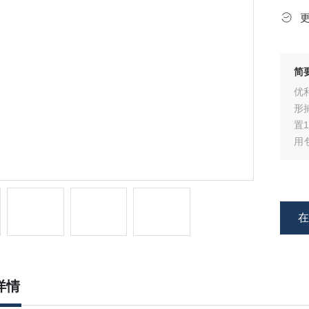
简
优
形
置1
用
子
详情