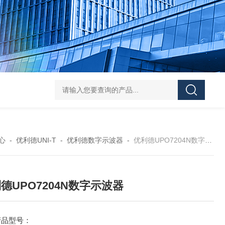
PESD-30T1静电放电发生器
PESD-20T1静电放电发生器
多通
心
-
优利德UNI-T
-
优利德数字示波器
-
优利德UPO7204N数字示波器
德UPO7204N数字示波器
产品型号：