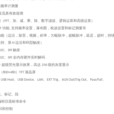
件频率计测量
直流真有效值测
能（
、加、减、乘、除、数字滤波、逻辑运算和高级运算）
FFT
功能
支持频率设置，瀑布图，检波设置和标记测量等
FT
,
功能（边沿，脉宽，视频，斜率，欠幅脉冲，超幅脉冲，延迟，超时，持
保持、第
边沿和码型触发）
N
、
触发
I2C
SPI
、
全内存硬件实时解码
I2C
SPI
超级荧光显示效果，高达
级的灰度显示
r
256
（
）
液晶屏
800×480
TFT
：
、
、
、
、
、
、
USB Host
USB Device
LAN
EXT Trig
AUX Out(Trig Out
Pass/Fail
2
航、标记、段
编程仪器标准命令
问和控制