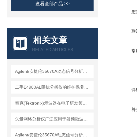
查看全部产品 >>
您
联
相关文章
RELATED ARTICLES
常
Agilent/安捷伦35670A动态信号分析仪是种物理量精密仪器
二手E4980AL阻抗分析仪的维护保养方法
详
泰克(Tektronix)示波器在电子研发领域中的应用
补
矢量网络分析仪广泛应用于射频微波领域的测量和分析
Agilent/安捷伦35670A动态信号分析仪的维护保养方法