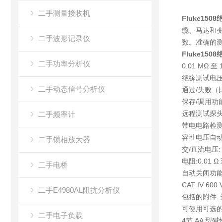
二手测量接收机
Fluke15
缆、马达和
二手波形记录仪
数。准确的测
Fluke15
二手功率分析仪
0.01 MΩ 
绝缘测试电压: 
二手动态信号分析仪
通过/失败（
保存/调用功
远程测试探
二手频率计
带电电路检测
容性电压自
二手锁相放大器
交/直流电压: 0
电阻:0.01 Ω 
二手电桥
自动关闭功
CAT IV 
二手E4980AL阻抗分析仪
包括的附件:
可使用可选的 
二手电子负载
4节 AA 型碱