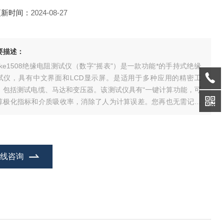
更新时间：
2024-08-27
要描述：
luke1508绝缘电阻测试仪（数字“摇表"）是一款功能*的手持式绝缘
试仪，具有中文界面和LCD显示屏。是适用于多种应用的精密工
，包括测试电缆、马达和变压器。该测试仪具有“一键计算功能，可
算极化指标和介质吸收率，消除了人为计算误差。您再也无需记忆
杂的公式，或记录一连串的读数。
在线咨询