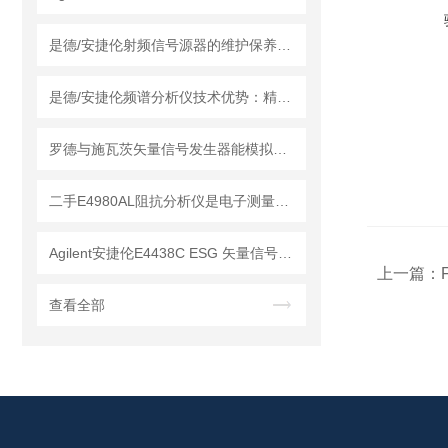
是德/安捷伦射频信号源器的维护保养方法
是德/安捷伦频谱分析仪技术优势：精度与效率的平衡
罗德与施瓦茨矢量信号发生器能模拟各种复杂的电磁环境
二手E4980AL阻抗分析仪是电子测量领域中的基础工具
Agilent安捷伦E4438C ESG 矢量信号发生器的维护保养方法
上一篇：
查看全部