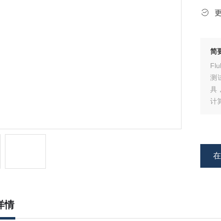
简
F
测
具
计
复
详情