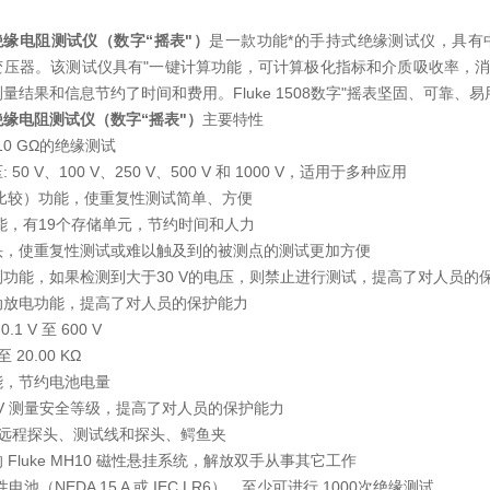
08绝缘电阻测试仪（数字“摇表"）
是一款功能*的手持式绝缘测试仪，具有
变压器。该测试仪具有"一键计算功能，可计算极化指标和介质吸收率，
量结果和信息节约了时间和费用。Fluke 1508数字"摇表坚固、可靠、
08绝缘电阻测试仪（数字“摇表"）
主要特性
至 10 GΩ的绝缘测试
50 V、100 V、250 V、500 V 和 1000 V，适用于多种应用
比较）功能，使重复性测试简单、方便
能，有19个存储单元，节约时间和人力
头，使重复性测试或难以触及到的被测点的测试更加方便
功能，如果检测到大于30 V的电压，则禁止进行测试，提高了对人员的
动放电功能，提高了对人员的保护能力
.1 V 至 600 V
至 20.00 KΩ
能，节约电池电量
600 V 测量安全等级，提高了对人员的保护能力
 远程探头、测试线和探头、鳄鱼夹
Fluke MH10 磁性悬挂系统，解放双手从事其它工作
性电池（NEDA 15 A 或 IEC LR6），至少可进行 1000次绝缘测试